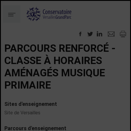
Aller
Aller
au
à
Menu
contenu
la
recherche
PARCOURS RENFORCÉ -
CLASSE À HORAIRES
AMÉNAGÉS MUSIQUE
PRIMAIRE
Sites d'enseignement
Site de Versailles
Parcours d'enseignement