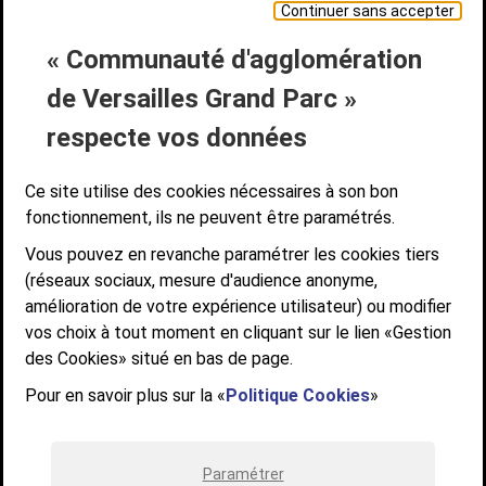
Continuer sans accepter
« Communauté d'agglomération
Liens bas de page
CONTACT
MENTIONS LÉGALES
PLAN DE SITE
de Versailles Grand Parc »
ACCESSIBILITÉ NUMÉRIQUE
GESTION DES COOKIES
Suivez-nous
respecte vos données
SUIVEZ-NOUS SUR
Ce site utilise des cookies nécessaires à son bon
fonctionnement, ils ne peuvent être paramétrés.
Vous pouvez en revanche paramétrer les cookies tiers
Communauté d'agglomération de Versailles
(réseaux sociaux, mesure d'audience anonyme,
Grand Parc
amélioration de votre expérience utilisateur) ou modifier
6, AVENUE DE PARIS - CS 10922 - 78009 VERSAILLES CEDEX
vos choix à tout moment en cliquant sur le lien «Gestion
des Cookies» situé en bas de page.
STANDARD : 01 39 66 30 00 - OUVERT DU LUNDI AU VENDREDI DE 9H À
12H ET DE 14H À 17H
Pour en savoir plus sur la «
Politique Cookies
»
Paramétrer