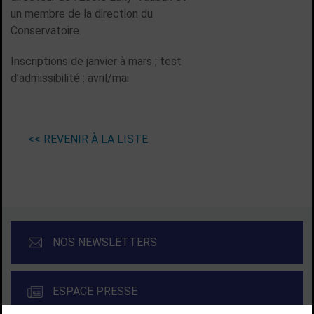
un membre de la direction du
Conservatoire.
Inscriptions de janvier à mars ; test
d’admissibilité : avril/mai
<< REVENIR À LA LISTE
NOS NEWSLETTERS
ESPACE PRESSE