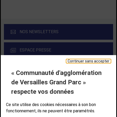
NOS NEWSLETTERS
ESPACE PRESSE
Continuer sans accepter
« Communauté d'agglomération
Liens bas de page
CONTACT
MENTIONS LÉGALES
PLAN DE SITE
de Versailles Grand Parc »
ACCESSIBILITÉ NUMÉRIQUE
GESTION DES COOKIES
Suivez-nous
respecte vos données
SUIVEZ-NOUS SUR
Ce site utilise des cookies nécessaires à son bon
fonctionnement, ils ne peuvent être paramétrés.