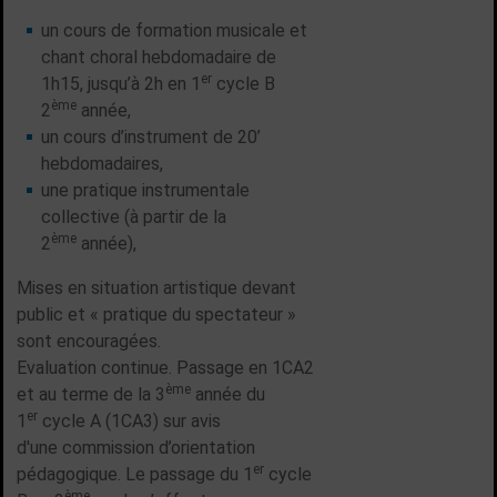
un cours de formation musicale et
chant choral hebdomadaire de
er
1h15, jusqu’à 2h en 1
cycle B
ème
2
année,
un cours d’instrument de 20’
hebdomadaires,
une pratique instrumentale
collective (à partir de la
ème
2
année),
Mises en situation artistique devant
public et « pratique du spectateur »
sont encouragées.
Evaluation continue. Passage en 1CA2
ème
et au terme de la 3
année du
er
1
cycle A (1CA3) sur avis
d'une commission d’orientation
er
pédagogique. Le passage du 1
cycle
ème