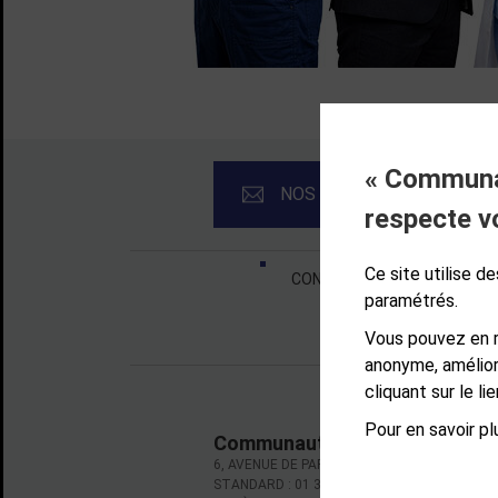
« Communau
NOS NEWSLETTERS
respecte v
Liens bas de page
Ce site utilise 
CONTACT
MENTIONS LÉ
paramétrés.
Vous pouvez en r
anonyme, amélior
cliquant sur le l
Pour en savoir plu
Communauté d'agglomération d
6, AVENUE DE PARIS - CS 10922 - 78009 VE
STANDARD : 01 39 66 30 00 - OUVERT DU LU