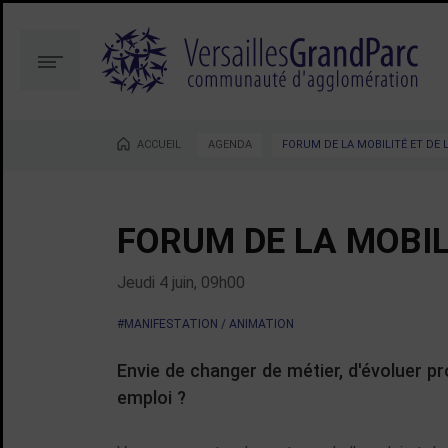
Aller
Aller
au
à
contenu
la
Menu
recherche
ACCUEIL
AGENDA
FORUM DE LA MOBILITÉ ET DE
Vous êtes ici :
FORUM DE LA MOBIL
Jeudi 4 juin, 09h00
#MANIFESTATION / ANIMATION
Envie de changer de métier, d'évoluer p
emploi ?