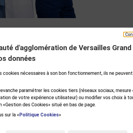
Con
té d'agglomération de Versailles Grand
ESPACE PRESSE
os données
des cookies nécessaires à son bon fonctionnement, ils ne peuvent
S
GALES
PLAN DE SITE
ACCESSIBILITÉ NUMÉRIQUE
GESTION DES COOKIES
evanche paramétrer les cookies tiers (réseaux sociaux, mesure
ation de votre expérience utilisateur) ou modifier vos choix à 
ien «Gestion des Cookies» situé en bas de page.
s sur la «
Politique Cookies
»
e Versailles Grand Parc
RSAILLES CEDEX
NDI AU VENDREDI DE 9H À 12H ET DE