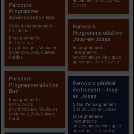
anciennes
,
Bois
,
Cuivres
,
Parcours
Cordes
Programme
Adolescents - Buc
Parcours
Sites d'enseignement :
Site de Buc
Programme adultes
Enseignements :
Jouy-en-Josas
Instruments
polyphoniques
,
Musiques
Enseignements :
anciennes
,
Bois
,
Cuivres
,
Instruments
Cordes
polyphoniques
,
Musiques
anciennes
,
Bois
,
Cuivres
Parcours
Parcours général
Programme adultes
instrument - Jouy-
Buc
en-Josas
Enseignements :
Instruments
Sites d'enseignement :
polyphoniques
,
Musiques
Site de Jouy-en-Josas
anciennes
,
Bois
,
Cuivres
,
Enseignements :
Cordes
Instruments
polyphoniques
,
Musiques
anciennes
,
Orchestres,