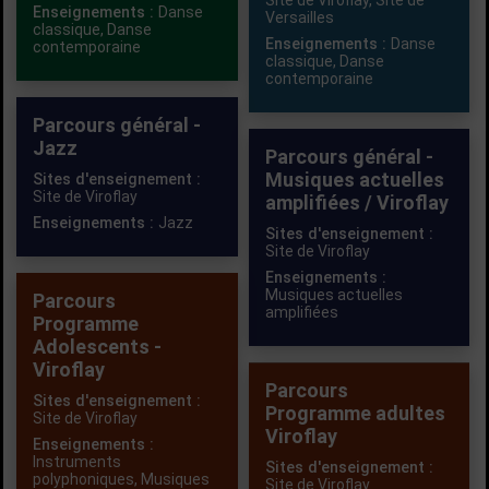
Site de Viroflay,
Site de
Enseignements :
Danse
Versailles
classique
,
Danse
Enseignements :
Danse
contemporaine
classique
,
Danse
contemporaine
Parcours général -
Jazz
Parcours général -
Musiques actuelles
Sites d'enseignement :
Site de Viroflay
amplifiées / Viroflay
Enseignements :
Jazz
Sites d'enseignement :
Site de Viroflay
Enseignements :
Musiques actuelles
Parcours
amplifiées
Programme
Adolescents -
Viroflay
Parcours
Sites d'enseignement :
Programme adultes
Site de Viroflay
Viroflay
Enseignements :
Instruments
Sites d'enseignement :
polyphoniques
,
Musiques
Site de Viroflay