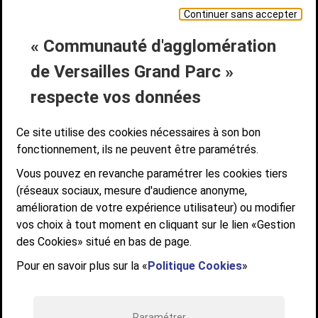
Continuer sans accepter
« Communauté d'agglomération
Liens bas de page
CONTACT
MENTIONS LÉGALES
PLAN DE SITE
de Versailles Grand Parc »
ACCESSIBILITÉ NUMÉRIQUE
GESTION DES COOKIES
Suivez-nous
respecte vos données
SUIVEZ-NOUS SUR
Ce site utilise des cookies nécessaires à son bon
fonctionnement, ils ne peuvent être paramétrés.
Vous pouvez en revanche paramétrer les cookies tiers
Communauté d'agglomération de Versailles
(réseaux sociaux, mesure d'audience anonyme,
Grand Parc
amélioration de votre expérience utilisateur) ou modifier
6, AVENUE DE PARIS - CS 10922 - 78009 VERSAILLES CEDEX
vos choix à tout moment en cliquant sur le lien «Gestion
des Cookies» situé en bas de page.
STANDARD : 01 39 66 30 00 - OUVERT DU LUNDI AU VENDREDI DE 9H À
12H ET DE 14H À 17H
Pour en savoir plus sur la «
Politique Cookies
»
Paramétrer