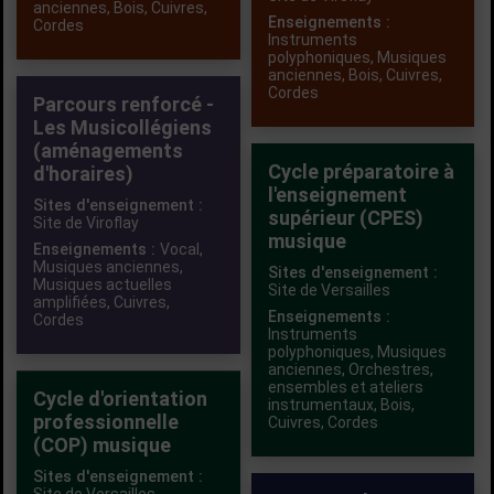
anciennes
,
Bois
,
Cuivres
,
Enseignements :
Cordes
Instruments
polyphoniques
,
Musiques
anciennes
,
Bois
,
Cuivres
,
Cordes
Parcours renforcé -
Les Musicollégiens
(aménagements
Cycle préparatoire à
d'horaires)
l'enseignement
Sites d'enseignement :
supérieur (CPES)
Site de Viroflay
musique
Enseignements :
Vocal
,
Musiques anciennes
,
Sites d'enseignement :
Musiques actuelles
Site de Versailles
amplifiées
,
Cuivres
,
Enseignements :
Cordes
Instruments
polyphoniques
,
Musiques
anciennes
,
Orchestres,
ensembles et ateliers
Cycle d'orientation
instrumentaux
,
Bois
,
professionnelle
Cuivres
,
Cordes
(COP) musique
Sites d'enseignement :