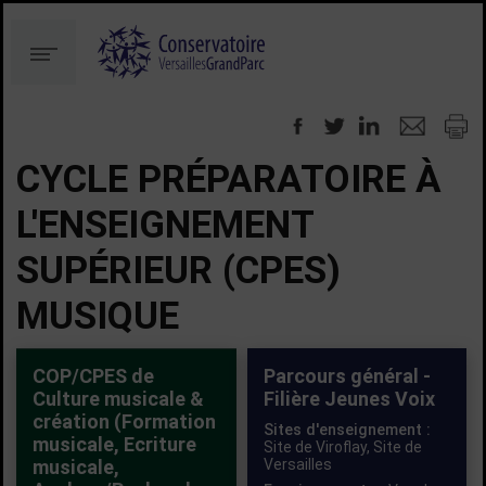
Aller
Aller
au
à
Menu
contenu
la
recherche
CYCLE PRÉPARATOIRE À
L'ENSEIGNEMENT
SUPÉRIEUR (CPES)
MUSIQUE
COP/CPES de
Parcours général -
Culture musicale &
Filière Jeunes Voix
création (Formation
Sites d'enseignement :
musicale, Ecriture
Site de Viroflay,
Site de
musicale,
Versailles