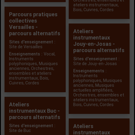
Orchestres, ensembles et
ateliers instrumentaux
,
Bois
,
Cuivres
,
Cordes
Parcours pratiques
collectives
Versailles -
Ateliers
parcours alternatifs
instrumentaux
Sites d'enseignement :
Jouy-en-Josas -
Site de Versailles
parcours alternatifs
Enseignements :
Vocal
,
Instruments
Sites d'enseignement :
polyphoniques
,
Musiques
Site de Jouy-en-Josas
anciennes
,
Orchestres,
Enseignements :
ensembles et ateliers
Instruments
instrumentaux
,
Bois
,
polyphoniques
,
Musiques
Cuivres
,
Cordes
anciennes
,
Musiques
actuelles amplifiées
,
Orchestres, ensembles et
ateliers instrumentaux
,
Ateliers
Bois
,
Cuivres
,
Cordes
instrumentaux Buc -
parcours alternatifs
Ateliers
Sites d'enseignement :
Site de Buc
instrumentaux