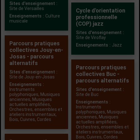
Sites d'enseignement :
Site de Versailles
Cycle d'orientation
Enseignements :
Culture
professionnelle
musicale
(COP) jazz
Sites d'enseignement :
Site de Viroflay
Parcours pratiques
Enseignements :
Jazz
collectives Jouy-en-
Josas - parcours
alternatifs
Parcours pratiques
Sites d'enseignement :
collectives Buc -
Site de Jouy-en-Josas
parcours alternatifs
Enseignements :
Instruments
Sites d'enseignement :
polyphoniques
,
Musiques
Site de Buc
anciennes
,
Musiques
Enseignements :
actuelles amplifiées
,
Instruments
Orchestres, ensembles et
polyphoniques
,
Musiques
ateliers instrumentaux
,
anciennes
,
Musiques
Bois
,
Cuivres
,
Cordes
actuelles amplifiées
,
Orchestres, ensembles et
ateliers instrumentaux
,
Bois
,
Cuivres
,
Cordes