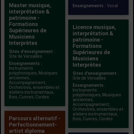
Master musique,
Enseignements :
Vocal
interprétation &
patrimoine -
Formations
Licence musique,
Supérieures de
interprétation &
Musiciens
patrimoine -
Interprètes
Formations
Sites d'enseignement :
Supérieures de
Site de Versailles
Musiciens
Enseignements :
Interprètes
Instruments
polyphoniques
,
Musiques
Sites d'enseignement :
anciennes
,
Site de Versailles
Accompagnement
,
Enseignements :
Orchestres, ensembles et
Instruments
ateliers instrumentaux
,
polyphoniques
,
Musiques
Bois
,
Cuivres
,
Cordes
anciennes
,
Accompagnement
,
Orchestres, ensembles et
ateliers instrumentaux
,
Parcours alternatif -
Bois
,
Cuivres
,
Cordes
Perfectionnement-
artist diploma