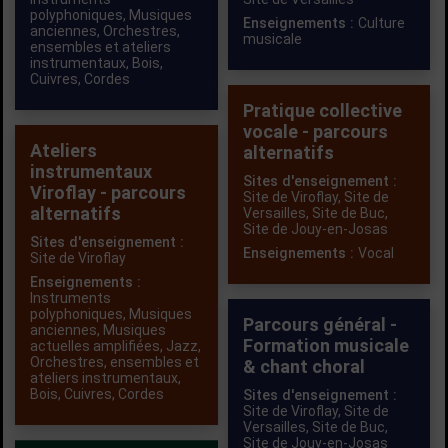
polyphoniques
,
Musiques
Enseignements :
Culture
anciennes
,
Orchestres,
musicale
ensembles et ateliers
instrumentaux
,
Bois
,
Cuivres
,
Cordes
Pratique collective
vocale - parcours
Ateliers
alternatifs
instrumentaux
Sites d'enseignement :
Viroflay - parcours
Site de Viroflay,
Site de
alternatifs
Versailles,
Site de Buc,
Site de Jouy-en-Josas
Sites d'enseignement :
Enseignements :
Vocal
Site de Viroflay
Enseignements :
Instruments
polyphoniques
,
Musiques
Parcours général -
anciennes
,
Musiques
Formation musicale
actuelles amplifiées
,
Jazz
,
Orchestres, ensembles et
& chant choral
ateliers instrumentaux
,
Bois
,
Cuivres
,
Cordes
Sites d'enseignement :
Site de Viroflay,
Site de
Versailles,
Site de Buc,
Site de Jouy-en-Josas