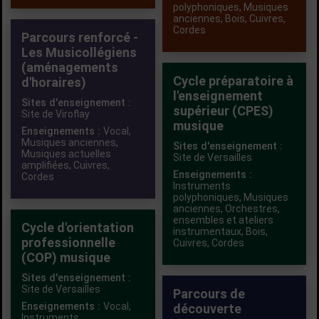
polyphoniques
,
Musiques
anciennes
,
Bois
,
Cuivres
,
Cordes
Parcours renforcé -
Les Musicollégiens
(aménagements
Cycle préparatoire à
d'horaires)
l'enseignement
Sites d'enseignement :
supérieur (CPES)
Site de Viroflay
musique
Enseignements :
Vocal
,
Musiques anciennes
,
Sites d'enseignement :
Musiques actuelles
Site de Versailles
amplifiées
,
Cuivres
,
Enseignements :
Cordes
Instruments
polyphoniques
,
Musiques
anciennes
,
Orchestres,
ensembles et ateliers
Cycle d'orientation
instrumentaux
,
Bois
,
professionnelle
Cuivres
,
Cordes
(COP) musique
Sites d'enseignement :
Site de Versailles
Parcours de
Enseignements :
Vocal
,
découverte
Instruments