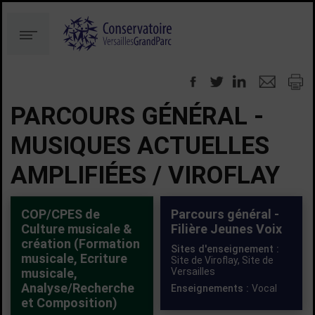
Aller
Aller
au
à
Menu
contenu
la
recherche
PARCOURS GÉNÉRAL -
MUSIQUES ACTUELLES
AMPLIFIÉES / VIROFLAY
COP/CPES de
Parcours général -
Culture musicale &
Filière Jeunes Voix
création (Formation
Sites d'enseignement :
musicale, Ecriture
Site de Viroflay,
Site de
musicale,
Versailles
Analyse/Recherche
Enseignements :
Vocal
et Composition)