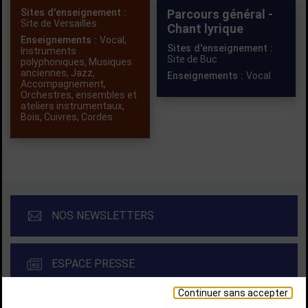
Sites d'enseignement :
Parcours général -
Site de Versailles
Chant lyrique
Enseignements :
Vocal
,
Sites d'enseignement :
Instruments
Site de Buc
polyphoniques
,
Musiques
anciennes
,
Jazz
,
Enseignements :
Vocal
Accompagnement
,
Orchestres, ensembles et
ateliers instrumentaux
,
Bois
,
Cuivres
,
Cordes
NOS NEWSLETTERS
ESPACE PRESSE
Continuer sans accepter