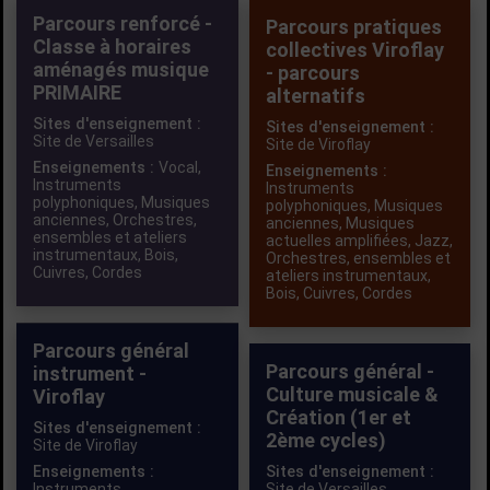
Parcours renforcé -
Parcours pratiques
Classe à horaires
collectives Viroflay
aménagés musique
- parcours
PRIMAIRE
alternatifs
Sites d'enseignement :
Sites d'enseignement :
Site de Versailles
Site de Viroflay
Enseignements :
Vocal
,
Enseignements :
Instruments
Instruments
polyphoniques
,
Musiques
polyphoniques
,
Musiques
anciennes
,
Orchestres,
anciennes
,
Musiques
ensembles et ateliers
actuelles amplifiées
,
Jazz
,
instrumentaux
,
Bois
,
Orchestres, ensembles et
Cuivres
,
Cordes
ateliers instrumentaux
,
Bois
,
Cuivres
,
Cordes
Parcours général
Parcours général -
instrument -
Culture musicale &
Viroflay
Création (1er et
Sites d'enseignement :
2ème cycles)
Site de Viroflay
Enseignements :
Sites d'enseignement :
Instruments
Site de Versailles