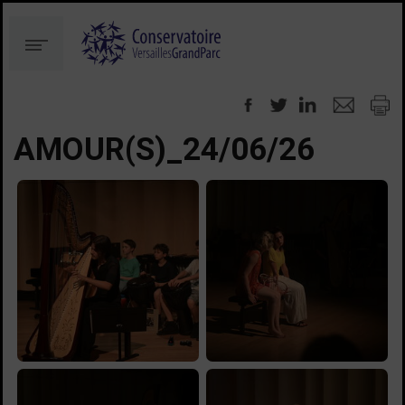
Aller
Aller
au
à
Menu
contenu
la
recherche
AMOUR(S)_24/06/26