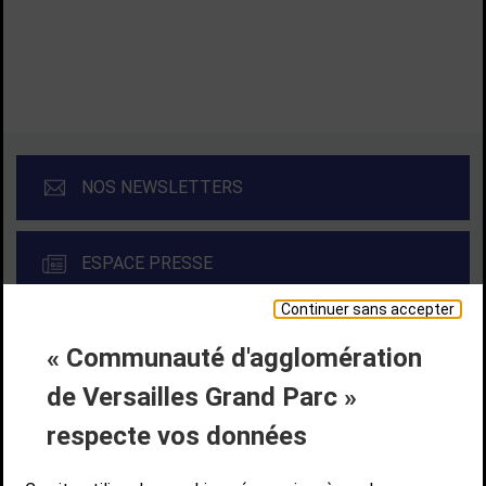
TOUTES LES ACTUALITÉS
NOS NEWSLETTERS
ESPACE PRESSE
Continuer sans accepter
« Communauté d'agglomération
Liens bas de page
CONTACT
MENTIONS LÉGALES
PLAN DE SITE
de Versailles Grand Parc »
ACCESSIBILITÉ NUMÉRIQUE
GESTION DES COOKIES
Suivez-nous
respecte vos données
SUIVEZ-NOUS SUR