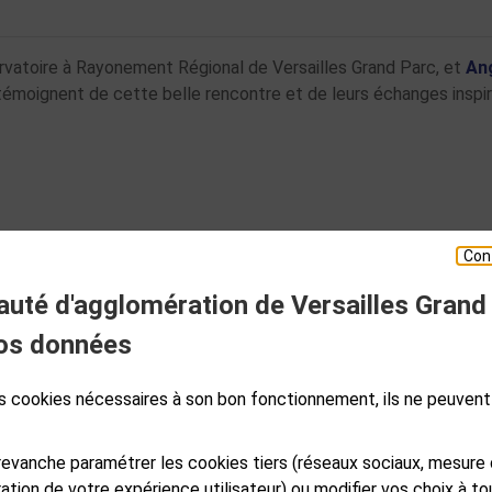
ervatoire à Rayonement Régional de Versailles Grand Parc, et
An
témoignent de cette belle rencontre et de leurs échanges inspi
TOUTES LES ACTUALITÉS
Con
té d'agglomération de Versailles Grand
ESPACE PRESSE
os données
des cookies nécessaires à son bon fonctionnement, ils ne peuvent
S
GALES
PLAN DE SITE
ACCESSIBILITÉ NUMÉRIQUE
GESTION DES COOKIES
evanche paramétrer les cookies tiers (réseaux sociaux, mesure
ation de votre expérience utilisateur) ou modifier vos choix à 