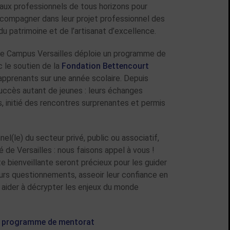
 aux professionnels de tous horizons pour
ccompagner dans leur projet professionnel des
du patrimoine et de l’artisanat d’excellence.
 le Campus Versailles déploie un programme de
c le soutien de la
Fondation Bettencourt
prenants sur une année scolaire. Depuis
uccès autant de jeunes : leurs échanges
ns, initié des rencontres surprenantes et permis
el(le) du secteur privé, public ou associatif,
é de Versailles : nous faisons appel à vous !
bienveillante seront précieux pour les guider
leurs questionnements, asseoir leur confiance en
s aider à décrypter les enjeux du monde
au programme de mentorat