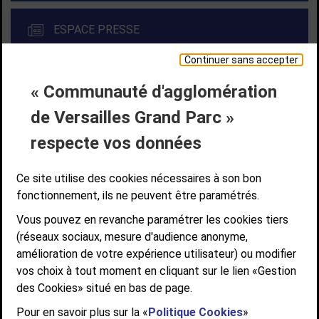
ESPACE PRESSE
Continuer sans accepter
« Communauté d'agglomération
Liens bas de page
CONTACT
MENTIONS LÉGALES
PLAN DE SITE
de Versailles Grand Parc »
ACCESSIBILITÉ NUMÉRIQUE
GESTION DES COOKIES
Suivez-nous
respecte vos données
SUIVEZ-NOUS SUR
Ce site utilise des cookies nécessaires à son bon
fonctionnement, ils ne peuvent être paramétrés.
Vous pouvez en revanche paramétrer les cookies tiers
Communauté d'agglomération de Versailles
(réseaux sociaux, mesure d'audience anonyme,
Grand Parc
amélioration de votre expérience utilisateur) ou modifier
6, AVENUE DE PARIS - CS 10922 - 78009 VERSAILLES CEDEX
vos choix à tout moment en cliquant sur le lien «Gestion
des Cookies» situé en bas de page.
STANDARD : 01 39 66 30 00 - OUVERT DU LUNDI AU VENDREDI DE 9H À
12H ET DE 14H À 17H
Pour en savoir plus sur la «
Politique Cookies
»