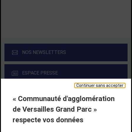
TOUTES LES ACTUALITÉS
NOS NEWSLETTERS
ESPACE PRESSE
Continuer sans accepter
« Communauté d'agglomération
Liens bas de page
CONTACT
MENTIONS LÉGALES
PLAN DE SITE
de Versailles Grand Parc »
ACCESSIBILITÉ NUMÉRIQUE
GESTION DES COOKIES
Suivez-nous
respecte vos données
SUIVEZ-NOUS SUR