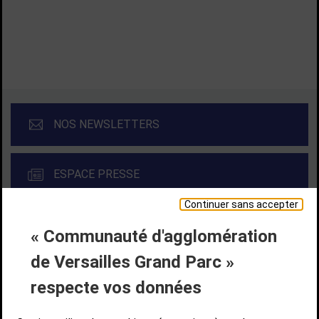
TOUTES LES ACTUALITÉS
NOS NEWSLETTERS
ESPACE PRESSE
Continuer sans accepter
« Communauté d'agglomération
Liens bas de page
CONTACT
MENTIONS LÉGALES
PLAN DE SITE
de Versailles Grand Parc »
ACCESSIBILITÉ NUMÉRIQUE
GESTION DES COOKIES
Suivez-nous
respecte vos données
SUIVEZ-NOUS SUR