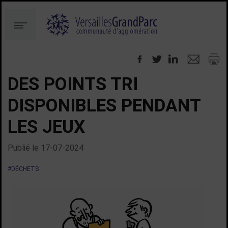
Aller
Aller
au
à
Menu
contenu
la
recherche
DES POINTS TRI
DISPONIBLES PENDANT
LES JEUX
Publié le
17-07-2024
#DÉCHETS