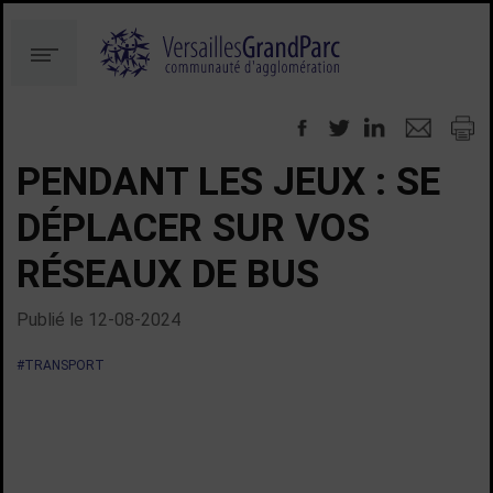
Aller
Aller
au
à
Menu
contenu
la
recherche
PENDANT LES JEUX : SE
DÉPLACER SUR VOS
RÉSEAUX DE BUS
Publié le
12-08-2024
#TRANSPORT
TOUTES LES ACTUALITÉS