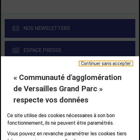
NOS NEWSLETTERS
ESPACE PRESSE
Continuer sans accepter
« Communauté d'agglomération
Liens bas de page
CONTACT
MENTIONS LÉGALES
PLAN DE SITE
de Versailles Grand Parc »
ACCESSIBILITÉ NUMÉRIQUE
GESTION DES COOKIES
Suivez-nous
respecte vos données
SUIVEZ-NOUS SUR
Ce site utilise des cookies nécessaires à son bon
fonctionnement, ils ne peuvent être paramétrés.
Vous pouvez en revanche paramétrer les cookies tiers
Communauté d'agglomération de Versailles