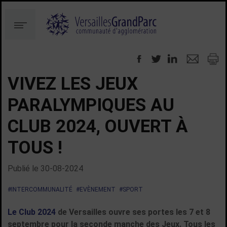
Aller
Aller
au
à
Menu
contenu
la
recherche
VIVEZ LES JEUX
PARALYMPIQUES AU
CLUB 2024, OUVERT À
TOUS !
Publié le
30-08-2024
#INTERCOMMUNALITÉ
#EVÈNEMENT
#SPORT
Le Club 2024
de Versailles ouvre ses portes les 7 et 8
septembre pour la seconde manche des Jeux. Tous les