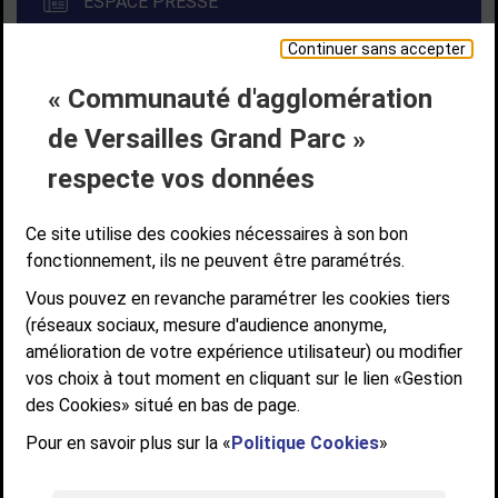
ESPACE PRESSE
Continuer sans accepter
« Communauté d'agglomération
Liens bas de page
CONTACT
MENTIONS LÉGALES
PLAN DE SITE
de Versailles Grand Parc »
ACCESSIBILITÉ NUMÉRIQUE
GESTION DES COOKIES
Suivez-nous
respecte vos données
SUIVEZ-NOUS SUR
Ce site utilise des cookies nécessaires à son bon
fonctionnement, ils ne peuvent être paramétrés.
Vous pouvez en revanche paramétrer les cookies tiers
Communauté d'agglomération de Versailles
(réseaux sociaux, mesure d'audience anonyme,
Grand Parc
amélioration de votre expérience utilisateur) ou modifier
6, AVENUE DE PARIS - CS 10922 - 78009 VERSAILLES CEDEX
vos choix à tout moment en cliquant sur le lien «Gestion
des Cookies» situé en bas de page.
STANDARD : 01 39 66 30 00 - OUVERT DU LUNDI AU VENDREDI DE 9H À
12H ET DE 14H À 17H
Pour en savoir plus sur la «
Politique Cookies
»