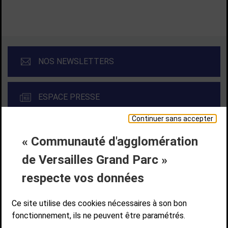
NOS NEWSLETTERS
ESPACE PRESSE
Continuer sans accepter
« Communauté d'agglomération
Liens bas de page
CONTACT
MENTIONS LÉGALES
PLAN DE SITE
de Versailles Grand Parc »
ACCESSIBILITÉ NUMÉRIQUE
GESTION DES COOKIES
Suivez-nous
respecte vos données
SUIVEZ-NOUS SUR
Ce site utilise des cookies nécessaires à son bon
fonctionnement, ils ne peuvent être paramétrés.