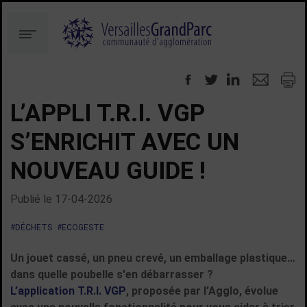
Aller
Aller
au
à
Menu
contenu
la
recherche
L’APPLI T.R.I. VGP
S’ENRICHIT AVEC UN
NOUVEAU GUIDE !
Publié le
17-04-2026
#DÉCHETS
#ECOGESTE
Un jouet cassé, un pneu crevé, un emballage plastique…
dans quelle poubelle s'en débarrasser ?
L’application T.R.I. VGP
, proposée par l’Agglo, évolue