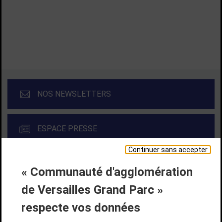
TOUTES LES ACTUALITÉS
NOS NEWSLETTERS
ESPACE PRESSE
Continuer sans accepter
« Communauté d'agglomération
Liens bas de page
CONTACT
MENTIONS LÉGALES
PLAN DE SITE
de Versailles Grand Parc »
ACCESSIBILITÉ NUMÉRIQUE
GESTION DES COOKIES
Suivez-nous
respecte vos données
SUIVEZ-NOUS SUR