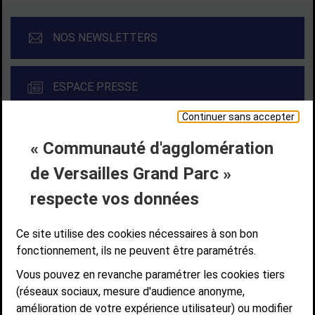
NOS NEWSLETTERS
ESPACE PRESSE
Continuer sans accepter
« Communauté d'agglomération
Liens bas de page
CONTACT
MENTIONS LÉGALES
PLAN DE SITE
de Versailles Grand Parc »
ACCESSIBILITÉ NUMÉRIQUE
GESTION DES COOKIES
Suivez-nous
respecte vos données
SUIVEZ-NOUS SUR
Ce site utilise des cookies nécessaires à son bon
fonctionnement, ils ne peuvent être paramétrés.
Vous pouvez en revanche paramétrer les cookies tiers
Communauté d'agglomération de Versailles
(réseaux sociaux, mesure d'audience anonyme,
Grand Parc
amélioration de votre expérience utilisateur) ou modifier