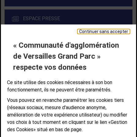
ESPACE PRESSE
Continuer sans accepter
« Communauté d'agglomération
Liens bas de page
CONTACT
MENTIONS LÉGALES
PLAN DE SITE
de Versailles Grand Parc »
ACCESSIBILITÉ NUMÉRIQUE
GESTION DES COOKIES
Suivez-nous
respecte vos données
SUIVEZ-NOUS SUR
Ce site utilise des cookies nécessaires à son bon
fonctionnement, ils ne peuvent être paramétrés.
Vous pouvez en revanche paramétrer les cookies tiers
Communauté d'agglomération de Versailles
(réseaux sociaux, mesure d'audience anonyme,
Grand Parc
amélioration de votre expérience utilisateur) ou modifier
6, AVENUE DE PARIS - CS 10922 - 78009 VERSAILLES CEDEX
vos choix à tout moment en cliquant sur le lien «Gestion
des Cookies» situé en bas de page.
STANDARD : 01 39 66 30 00 - OUVERT DU LUNDI AU VENDREDI DE 9H À
12H ET DE 14H À 17H