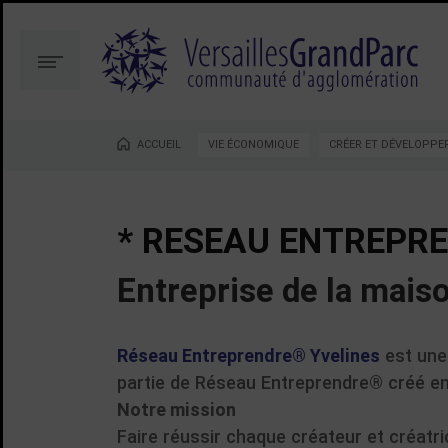
Aller
Aller
au
à
contenu
la
Menu
recherche
ACCUEIL
VIE ÉCONOMIQUE
CRÉER ET DÉVELOPPE
Vous êtes ici :
* RESEAU ENTREPRE
Entreprise de la mais
Réseau Entreprendre® Yvelines
est une
partie de Réseau Entreprendre® créé en
Notre mission
Faire réussir chaque créateur et créatri