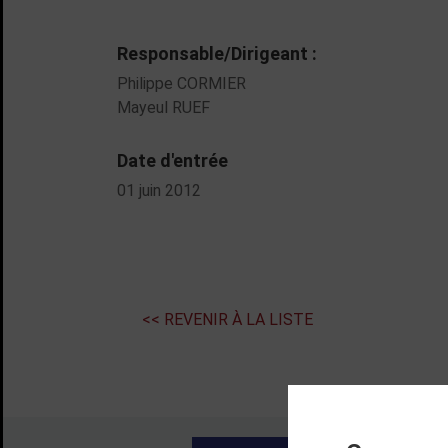
Responsable/Dirigeant :
Philippe CORMIER
Mayeul RUEF
Date d'entrée
01 juin 2012
<< REVENIR À LA LISTE