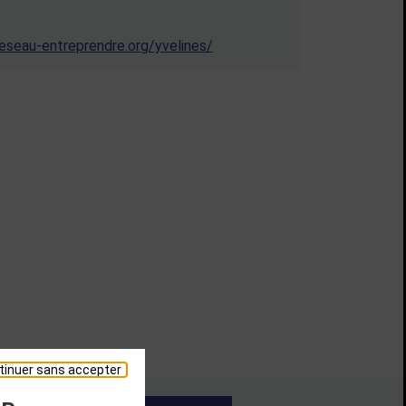
eseau-entreprendre.org/yvelines/
tinuer sans accepter