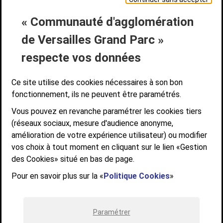
« Communauté d'agglomération
Liens bas de page
CONTACT
MENTIONS LÉGALES
PLAN DE SITE
de Versailles Grand Parc »
ACCESSIBILITÉ NUMÉRIQUE
GESTION DES COOKIES
Suivez-nous
respecte vos données
SUIVEZ-NOUS SUR
Ce site utilise des cookies nécessaires à son bon
fonctionnement, ils ne peuvent être paramétrés.
Vous pouvez en revanche paramétrer les cookies tiers
Communauté d'agglomération de Versailles
(réseaux sociaux, mesure d'audience anonyme,
Grand Parc
amélioration de votre expérience utilisateur) ou modifier
6, AVENUE DE PARIS - CS 10922 - 78009 VERSAILLES CEDEX
vos choix à tout moment en cliquant sur le lien «Gestion
des Cookies» situé en bas de page.
STANDARD : 01 39 66 30 00 - OUVERT DU LUNDI AU VENDREDI DE 9H À
12H ET DE 14H À 17H
Pour en savoir plus sur la «
Politique Cookies
»
Paramétrer