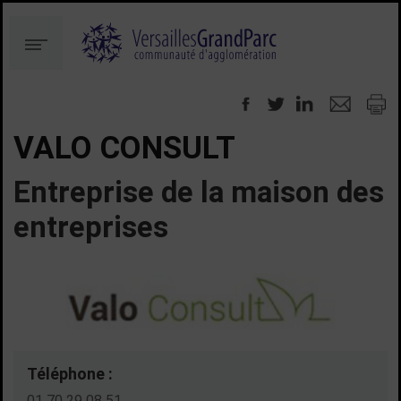
Aller
Aller
au
à
Menu
contenu
la
recherche
VALO CONSULT
Entreprise de la maison des
entreprises
Téléphone :
01 70 29 08 51