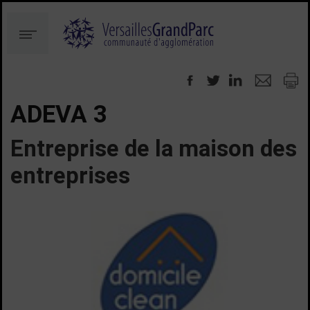
Aller
Aller
au
à
Menu
contenu
la
recherche
ADEVA 3
Entreprise de la maison des
entreprises