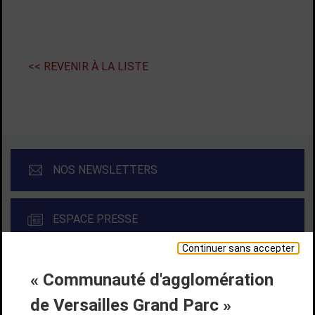
<< REVENIR À LA LISTE
NOS NEWSLETTERS
ESPACE PRESSE
Continuer sans accepter
« Communauté d'agglomération
Liens bas de page
CONTACT
MENTIONS LÉGALES
PLAN DE SITE
de Versailles Grand Parc »
ACCESSIBILITÉ NUMÉRIQUE
GESTION DES COOKIES