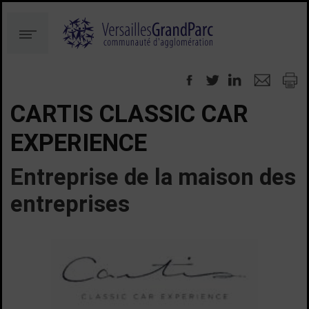
Aller
Aller
au
à
Menu
contenu
la
recherche
CARTIS CLASSIC CAR
EXPERIENCE
Entreprise de la maison des
entreprises