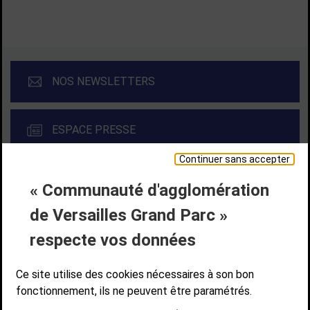
NOS NEWSLETTERS
ESPACE PRESSE
Continuer sans accepter
« Communauté d'agglomération
Liens bas de page
CONTACT
MENTIONS LÉGALES
PLAN DE SITE
de Versailles Grand Parc »
ACCESSIBILITÉ NUMÉRIQUE
GESTION DES COOKIES
Suivez-nous
respecte vos données
SUIVEZ-NOUS SUR
Ce site utilise des cookies nécessaires à son bon
fonctionnement, ils ne peuvent être paramétrés.