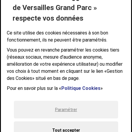
Liens bas de page
de Versailles Grand Parc »
ACCESSIBILITÉ NUMÉRIQUE
GESTION DES COOKIES
Suivez-nous
respecte vos données
SUIVEZ-NOUS SUR
Ce site utilise des cookies nécessaires à son bon
fonctionnement, ils ne peuvent être paramétrés.
Vous pouvez en revanche paramétrer les cookies tiers
Communauté d'agglomération de Versailles
(réseaux sociaux, mesure d'audience anonyme,
Grand Parc
amélioration de votre expérience utilisateur) ou modifier
6, AVENUE DE PARIS - CS 10922 - 78009 VERSAILLES CEDEX
vos choix à tout moment en cliquant sur le lien «Gestion
des Cookies» situé en bas de page.
STANDARD : 01 39 66 30 00 - OUVERT DU LUNDI AU VENDREDI DE 9H À
12H ET DE 14H À 17H
Pour en savoir plus sur la «
Politique Cookies
»
Paramétrer
Tout accepter