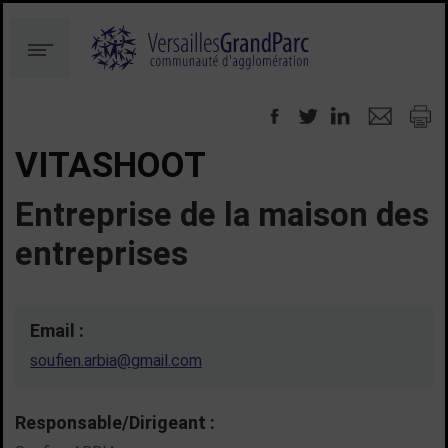
Aller
Aller
au
à
Menu
contenu
la
recherche
VITASHOOT
Entreprise de la maison des
entreprises
Email :
soufien.arbia@gmail.com
Responsable/Dirigeant :