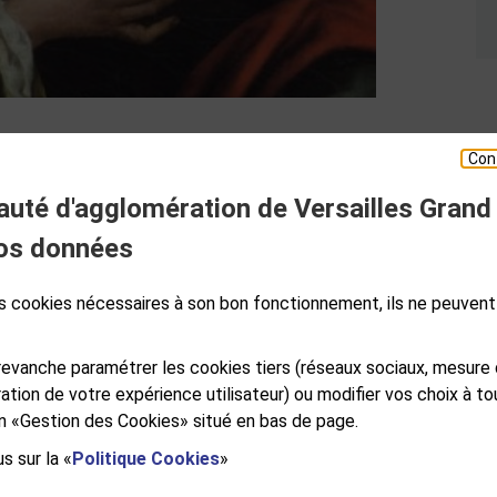
Con
té d'agglomération de Versailles Grand
ESPACE PRESSE
os données
des cookies nécessaires à son bon fonctionnement, ils ne peuvent
S
GALES
PLAN DE SITE
ACCESSIBILITÉ NUMÉRIQUE
GESTION DES COOKIES
evanche paramétrer les cookies tiers (réseaux sociaux, mesure
ation de votre expérience utilisateur) ou modifier vos choix à 
ien «Gestion des Cookies» situé en bas de page.
s sur la «
Politique Cookies
»
e Versailles Grand Parc
RSAILLES CEDEX