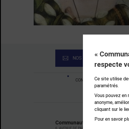
« Communau
NOS NEWSLETTERS
respecte v
Liens bas de page
Ce site utilise 
CONTACT
MENTIONS LÉ
paramétrés.
Vous pouvez en r
anonyme, amélior
cliquant sur le l
Pour en savoir plu
Communauté d'agglomération d
6, AVENUE DE PARIS - CS 10922 - 78009 VE