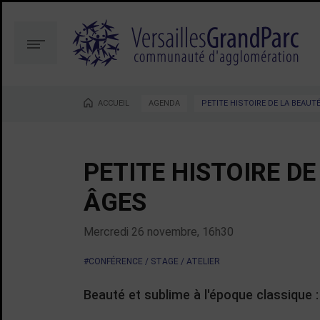
Aller
Aller
au
à
contenu
la
Menu
recherche
ACCUEIL
AGENDA
PETITE HISTOIRE DE LA BEAUT
Vous êtes ici :
PETITE HISTOIRE DE
ÂGES
Mercredi 26 novembre, 16h30
#CONFÉRENCE / STAGE / ATELIER
Beauté et sublime à l'époque classique :