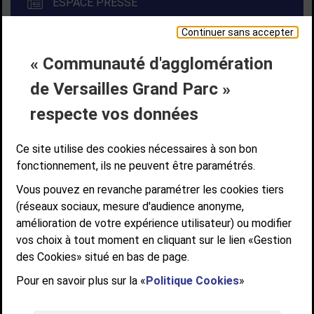
ESPACE PRESSE
Continuer sans accepter
« Communauté d'agglomération
Liens bas de page
CONTACT
MENTIONS LÉGALES
PLAN DE SITE
de Versailles Grand Parc »
ACCESSIBILITÉ NUMÉRIQUE
GESTION DES COOKIES
Suivez-nous
respecte vos données
SUIVEZ-NOUS SUR
Ce site utilise des cookies nécessaires à son bon
fonctionnement, ils ne peuvent être paramétrés.
Vous pouvez en revanche paramétrer les cookies tiers
Communauté d'agglomération de Versailles
(réseaux sociaux, mesure d'audience anonyme,
Grand Parc
amélioration de votre expérience utilisateur) ou modifier
6, AVENUE DE PARIS - CS 10922 - 78009 VERSAILLES CEDEX
vos choix à tout moment en cliquant sur le lien «Gestion
des Cookies» situé en bas de page.
STANDARD : 01 39 66 30 00 - OUVERT DU LUNDI AU VENDREDI DE 9H À
12H ET DE 14H À 17H
Pour en savoir plus sur la «
Politique Cookies
»