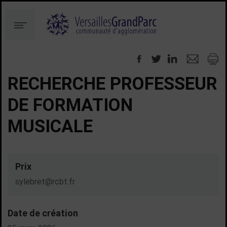
Aller
Aller
au
à
Menu
contenu
la
recherche
RECHERCHE PROFESSEUR
DE FORMATION
MUSICALE
Prix
sylebret@rcbt.fr
Date de création