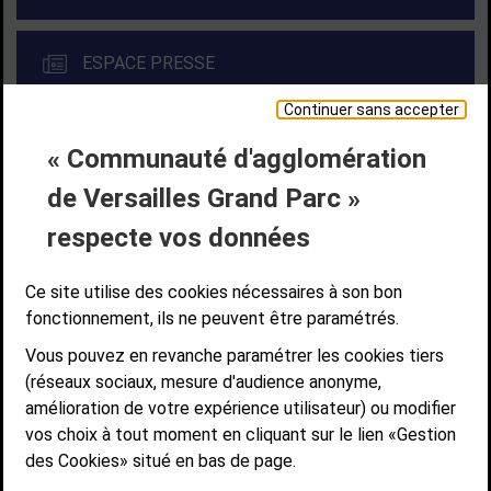
ESPACE PRESSE
Continuer sans accepter
« Communauté d'agglomération
Liens bas de page
CONTACT
MENTIONS LÉGALES
PLAN DE SITE
de Versailles Grand Parc »
ACCESSIBILITÉ NUMÉRIQUE
GESTION DES COOKIES
Suivez-nous
respecte vos données
SUIVEZ-NOUS SUR
Ce site utilise des cookies nécessaires à son bon
fonctionnement, ils ne peuvent être paramétrés.
Vous pouvez en revanche paramétrer les cookies tiers
Communauté d'agglomération de Versailles
(réseaux sociaux, mesure d'audience anonyme,
Grand Parc
amélioration de votre expérience utilisateur) ou modifier
6, AVENUE DE PARIS - CS 10922 - 78009 VERSAILLES CEDEX
vos choix à tout moment en cliquant sur le lien «Gestion
des Cookies» situé en bas de page.
STANDARD : 01 39 66 30 00 - OUVERT DU LUNDI AU VENDREDI DE 9H À
12H ET DE 14H À 17H