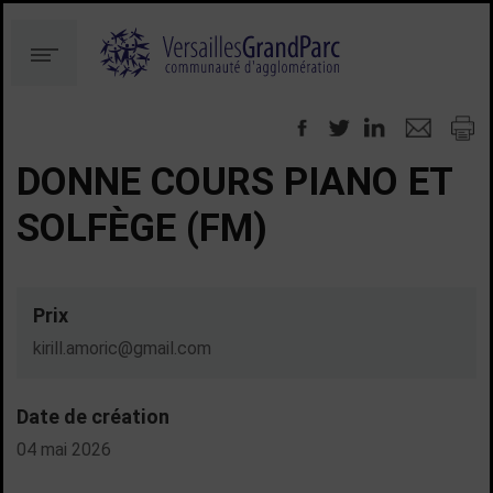
Aller
Aller
au
à
Menu
contenu
la
recherche
DONNE COURS PIANO ET
SOLFÈGE (FM)
Prix
kirill.amoric@gmail.com
Date de création
04 mai 2026