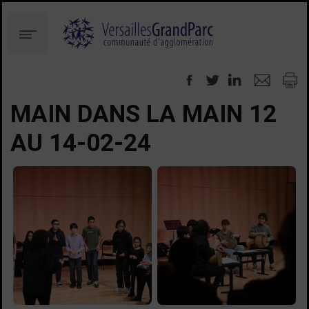
Aller
Aller
au
à
Menu
contenu
la
recherche
MAIN DANS LA MAIN 12
AU 14-02-24