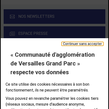
NOS NEWSLETTERS
ESPACE PRESSE
Continuer sans accepter
« Communauté d'agglomération
Liens bas de page
CONTACT
MENTIONS LÉGALES
PLAN DE SITE
de Versailles Grand Parc »
ACCESSIBILITÉ NUMÉRIQUE
GESTION DES COOKIES
Suivez-nous
respecte vos données
SUIVEZ-NOUS SUR
Ce site utilise des cookies nécessaires à son bon
fonctionnement, ils ne peuvent être paramétrés.
Vous pouvez en revanche paramétrer les cookies tiers
Communauté d'agglomération de Versailles
(réseaux sociaux, mesure d'audience anonyme,
Grand Parc