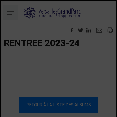
Aller
Aller
au
à
Menu
contenu
la
recherche
RENTREE 2023-24
RETOUR À LA LISTE DES ALBUMS