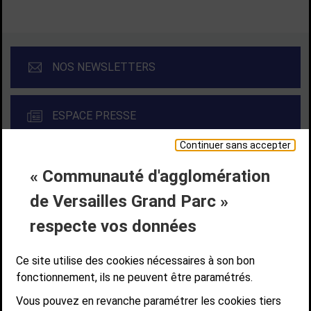
NOS NEWSLETTERS
ESPACE PRESSE
Continuer sans accepter
« Communauté d'agglomération
Liens bas de page
CONTACT
MENTIONS LÉGALES
PLAN DE SITE
de Versailles Grand Parc »
ACCESSIBILITÉ NUMÉRIQUE
GESTION DES COOKIES
Suivez-nous
respecte vos données
SUIVEZ-NOUS SUR
Ce site utilise des cookies nécessaires à son bon
fonctionnement, ils ne peuvent être paramétrés.
Vous pouvez en revanche paramétrer les cookies tiers