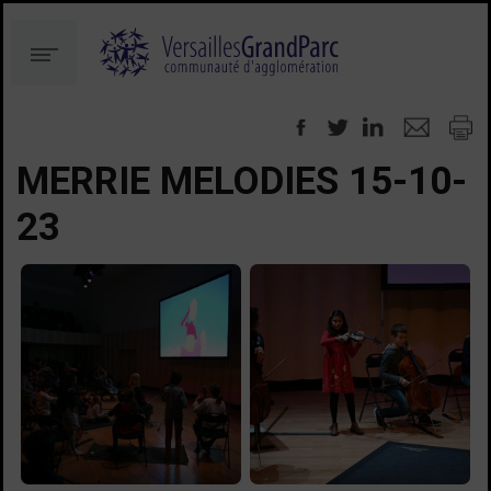
Aller
Aller
au
à
Menu
contenu
la
recherche
MERRIE MELODIES 15-10-
23