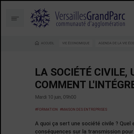
Aller
Aller
au
à
contenu
la
Menu
recherche
ACCUEIL
VIE ÉCONOMIQUE
AGENDA DE LA VIE É
Vous êtes ici :
LA SOCIÉTÉ CIVILE,
COMMENT L'INTÉGRE
Mardi 10 juin, 09h00
#FORMATION
#MAISON DES ENTREPRISES
A quoi ça sert une société civile ? Que
conséquences sur la transmission pour l