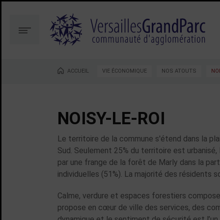
Aller
Aller
au
à
contenu
la
Menu
recherche
ACCUEIL
VIE ÉCONOMIQUE
NOS ATOUTS
NOI
Vous êtes ici :
NOISY-LE-ROI
Le territoire de la commune s'étend dans la plai
Sud. Seulement 25% du territoire est urbanisé, 
par une frange de la forêt de Marly dans la par
individuelles (51%). La majorité des résidents 
Calme, verdure et espaces forestiers composen
propose en cœur de ville des services, des co
dynamique et le sentiment de sécurité est l’un d