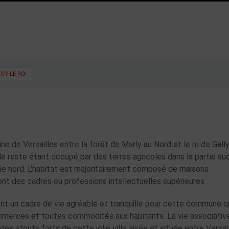
SY-LE-ROI
ne de Versailles entre la forêt de Marly au Nord et le ru de Gall
le reste étant occupé par des terres agricoles dans la partie sud
tie nord. L'habitat est majoritairement composé de maisons
sont des cadres ou professions intellectuelles supérieures.
t un cadre de vie agréable et tranquille pour cette commune q
mmerces et toutes commodités aux habitants. La vie associativ
es atouts forts de cette jolie ville aisée et située entre Versail