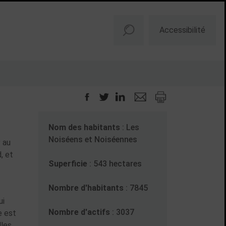
Accessibilité
Nom des habitants
: Les
Noiséens et Noiséennes
y au
, et
Superficie
: 543 hectares
Nombre d'habitants
: 7845
ui
Nombre d'actifs
: 3037
e est
les,