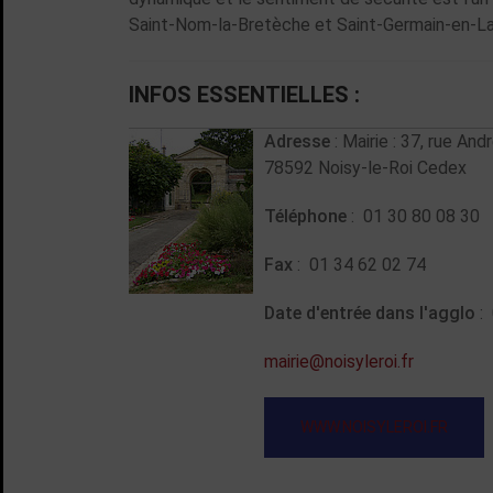
Saint-Nom-la-Bretèche et Saint-Germain-en-La
INFOS ESSENTIELLES :
Adresse
: Mairie : 37, rue An
78592 Noisy-le-Roi Cedex
Téléphone
: 01 30 80 08 30
Fax
: 01 34 62 02 74
Date d'entrée dans l'agglo
:
mairie@noisyleroi.fr
WWW.NOISYLEROI.FR