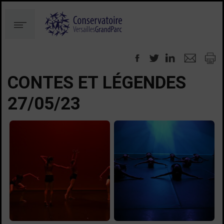
Aller
Aller
au
à
Menu
contenu
la
recherche
CONTES ET LÉGENDES
27/05/23