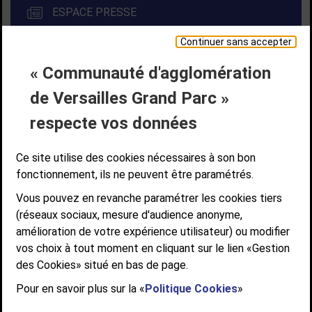
ESPACE PRESSE
Continuer sans accepter
« Communauté d'agglomération
Liens bas de page
CONTACT
MENTIONS LÉGALES
PLAN DE SITE
de Versailles Grand Parc »
ACCESSIBILITÉ NUMÉRIQUE
GESTION DES COOKIES
Suivez-nous
respecte vos données
SUIVEZ-NOUS SUR
Ce site utilise des cookies nécessaires à son bon
fonctionnement, ils ne peuvent être paramétrés.
Vous pouvez en revanche paramétrer les cookies tiers
Communauté d'agglomération de Versailles
(réseaux sociaux, mesure d'audience anonyme,
Grand Parc
amélioration de votre expérience utilisateur) ou modifier
6, AVENUE DE PARIS - CS 10922 - 78009 VERSAILLES CEDEX
vos choix à tout moment en cliquant sur le lien «Gestion
des Cookies» situé en bas de page.
STANDARD : 01 39 66 30 00 - OUVERT DU LUNDI AU VENDREDI DE 9H À
12H ET DE 14H À 17H
Pour en savoir plus sur la «
Politique Cookies
»