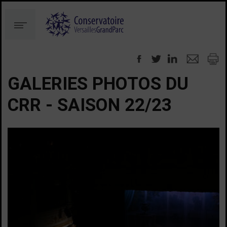
Aller
Aller
au
à
Menu
contenu
la
recherche
GALERIES PHOTOS DU
CRR - SAISON 22/23