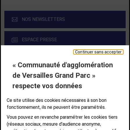
NOS NEWSLETTERS
ESPACE PRESSE
Continuer sans accepter
« Communauté d'agglomération
Liens bas de page
CONTACT
MENTIONS LÉGALES
PLAN DE SITE
de Versailles Grand Parc »
ACCESSIBILITÉ NUMÉRIQUE
GESTION DES COOKIES
Suivez-nous
respecte vos données
SUIVEZ-NOUS SUR
Ce site utilise des cookies nécessaires à son bon
fonctionnement, ils ne peuvent être paramétrés.
Vous pouvez en revanche paramétrer les cookies tiers
Communauté d'agglomération de Versailles
(réseaux sociaux, mesure d'audience anonyme,
Grand Parc