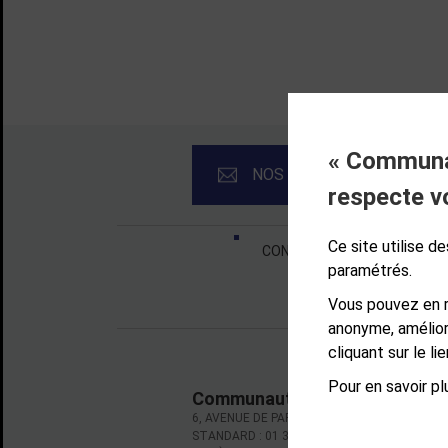
« Communau
NOS NEWSLETTERS
respecte v
Liens bas de page
Ce site utilise 
CONTACT
MENTIONS LÉ
paramétrés.
Vous pouvez en r
anonyme, amélior
cliquant sur le l
Pour en savoir plu
Communauté d'agglomération d
6, AVENUE DE PARIS - CS 10922 - 78009 VE
STANDARD : 01 39 66 30 00 - OUVERT DU LU