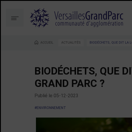
Aller
Aller
au
à
contenu
la
Menu
recherche
ACCUEIL
ACTUALITÉS
BIODÉCHETS, QUE DIT LA 
Vous êtes ici :
BIODÉCHETS, QUE D
GRAND PARC ?
Publié le
05-12-2023
#ENVIRONNEMENT
Compost pile food waste