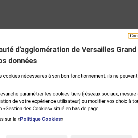
TOUTES LES ACTUALITÉS
Con
té d'agglomération de Versailles Grand
ESPACE PRESSE
os données
des cookies nécessaires à son bon fonctionnement, ils ne peuvent
S
GALES
PLAN DE SITE
ACCESSIBILITÉ NUMÉRIQUE
GESTION DES COOKIES
evanche paramétrer les cookies tiers (réseaux sociaux, mesure
ation de votre expérience utilisateur) ou modifier vos choix à 
ien «Gestion des Cookies» situé en bas de page.
s sur la «
Politique Cookies
»
e Versailles Grand Parc
RSAILLES CEDEX
NDI AU VENDREDI DE 9H À 12H ET DE