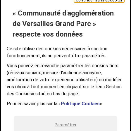
Continuer sans accepter
« Communauté d'agglomération
Liens bas de page
CONTACT
MENTIONS LÉGALES
PLAN DE SITE
de Versailles Grand Parc »
ACCESSIBILITÉ NUMÉRIQUE
GESTION DES COOKIES
Suivez-nous
respecte vos données
SUIVEZ-NOUS SUR
Ce site utilise des cookies nécessaires à son bon
fonctionnement, ils ne peuvent être paramétrés.
Vous pouvez en revanche paramétrer les cookies tiers
Communauté d'agglomération de Versailles
(réseaux sociaux, mesure d'audience anonyme,
Grand Parc
amélioration de votre expérience utilisateur) ou modifier
6, AVENUE DE PARIS - CS 10922 - 78009 VERSAILLES CEDEX
vos choix à tout moment en cliquant sur le lien «Gestion
des Cookies» situé en bas de page.
STANDARD : 01 39 66 30 00 - OUVERT DU LUNDI AU VENDREDI DE 9H À
12H ET DE 14H À 17H
Pour en savoir plus sur la «
Politique Cookies
»
Paramétrer