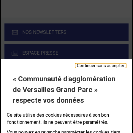
NOS NEWSLETTERS
ESPACE PRESSE
Continuer sans accepter
« Communauté d'agglomération
Liens bas de page
CONTACT
MENTIONS LÉGALES
PLAN DE SITE
de Versailles Grand Parc »
ACCESSIBILITÉ NUMÉRIQUE
GESTION DES COOKIES
Suivez-nous
respecte vos données
SUIVEZ-NOUS SUR
Ce site utilise des cookies nécessaires à son bon
fonctionnement, ils ne peuvent être paramétrés.
Vous pouvez en revanche paramétrer les cookies tiers