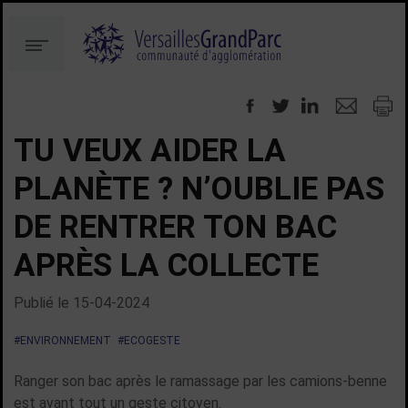
Aller
Aller
au
à
Menu
contenu
la
recherche
TU VEUX AIDER LA
PLANÈTE ? N’OUBLIE PAS
DE RENTRER TON BAC
APRÈS LA COLLECTE
Publié le
15-04-2024
#ENVIRONNEMENT
#ECOGESTE
Ranger son bac après le ramassage par les camions-benne
est avant tout un geste citoyen.