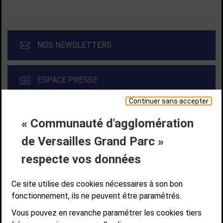
NOS NEWSLETTERS
ESPACE PRESSE
Continuer sans accepter
« Communauté d'agglomération
Liens bas de page
CONTACT
MENTIONS LÉGALES
PLAN DE SITE
de Versailles Grand Parc »
ACCESSIBILITÉ NUMÉRIQUE
GESTION DES COOKIES
Suivez-nous
respecte vos données
SUIVEZ-NOUS SUR
Ce site utilise des cookies nécessaires à son bon
fonctionnement, ils ne peuvent être paramétrés.
Vous pouvez en revanche paramétrer les cookies tiers
Communauté d'agglomération de Versailles