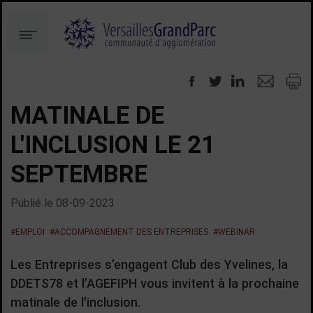
Aller
Aller
au
à
Menu
contenu
la
recherche
MATINALE DE
L'INCLUSION LE 21
SEPTEMBRE
Publié le
08-09-2023
#EMPLOI
#ACCOMPAGNEMENT DES ENTREPRISES
#WEBINAR
Les Entreprises s’engagent Club des Yvelines, la
DDETS78 et l’AGEFIPH vous invitent à la prochaine
matinale de l'inclusion.