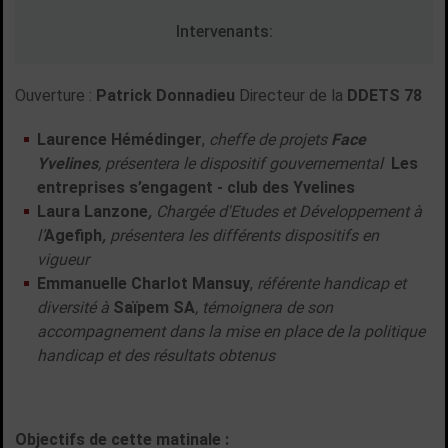
Intervenants:
Ouverture :
Patrick Donnadieu
Directeur de la
DDETS 78
Laurence Hémédinger
,
cheffe de projets
Face
Yvelines
, présentera le dispositif go
uvernemental
Les
entreprises s’engagent - club des Yvelines
Laura Lanzone
,
Chargée d'Etudes et Développement
à
l’
Agefiph
,
présenter
a
les différents dispositifs en
vigueur
Emmanuelle Charlot Mansuy
,
référente handicap et
diversité à
Saïpem SA
, témoignera de son
accompagnement dans la mise en place de la politique
handicap et des résultats obtenus
Objectifs de cette matinale :