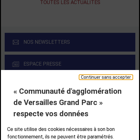
TOUTES LES ACTUALITÉS
NOS NEWSLETTERS
ESPACE PRESSE
Continuer sans accepter
« Communauté d'agglomération
Liens bas de page
CONTACT
MENTIONS LÉGALES
PLAN DE SITE
de Versailles Grand Parc »
ACCESSIBILITÉ NUMÉRIQUE
GESTION DES COOKIES
Suivez-nous
respecte vos données
SUIVEZ-NOUS SUR
Ce site utilise des cookies nécessaires à son bon
fonctionnement, ils ne peuvent être paramétrés.