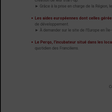
création de leur start-up.
► Grâce à la prise en charge de la Région, l
Les aides européennes dont celles gérées
de développement.
► À demander sur le site de l'Europe en Île
Le Perqo, l'incubateur situé dans les loc
quotidien des Franciliens.
C