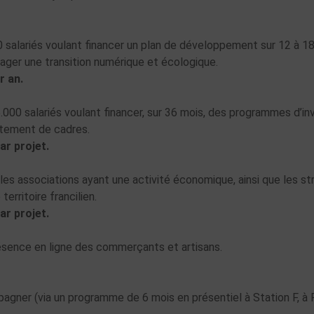
salariés voulant financer un plan de développement sur 12 à 18 m
gager une transition numérique et écologique.
r an.
000 salariés voulant financer, sur 36 mois, des programmes d’in
utement de cadres.
ar projet.
es associations ayant une activité économique, ainsi que les st
territoire francilien.
ar projet.
résence en ligne des commerçants et artisans.
gner (via un programme de 6 mois en présentiel à Station F, à Pa