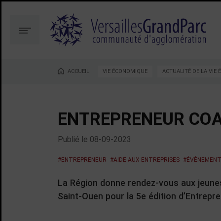
Aller
Aller
au
à
contenu
la
Menu
recherche
ACCUEIL
VIE ÉCONOMIQUE
ACTUALITÉ DE LA VIE
Vous êtes ici :
ENTREPRENEUR COA
Publié le
08-09-2023
#ENTREPRENEUR
#AIDE AUX ENTREPRISES
#ÉVÈNEMEN
La Région donne rendez-vous aux jeunes 
Saint-Ouen pour la 5e édition d’Entrepr