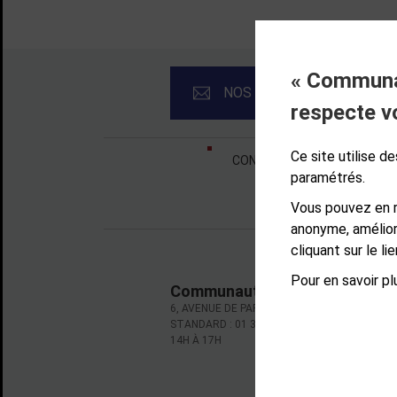
« Communau
NOS NEWSLETTERS
respecte v
Liens bas de page
Ce site utilise 
CONTACT
MENTIONS LÉ
paramétrés.
Vous pouvez en r
anonyme, amélior
cliquant sur le l
Pour en savoir plu
Communauté d'agglomération d
6, AVENUE DE PARIS - CS 10922 - 78009 VE
STANDARD : 01 39 66 30 00 - OUVERT DU LU
14H À 17H