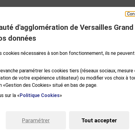
Con
té d'agglomération de Versailles Grand
ESPACE PRESSE
os données
des cookies nécessaires à son bon fonctionnement, ils ne peuvent
S
GALES
PLAN DE SITE
ACCESSIBILITÉ NUMÉRIQUE
GESTION DES COOKIES
evanche paramétrer les cookies tiers (réseaux sociaux, mesure
ation de votre expérience utilisateur) ou modifier vos choix à 
ien «Gestion des Cookies» situé en bas de page.
s sur la «
Politique Cookies
»
e Versailles Grand Parc
RSAILLES CEDEX
NDI AU VENDREDI DE 9H À 12H ET DE
Paramétrer
Tout accepter